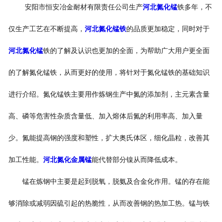
安阳市恒安冶金耐材有限责任公司生产
河北氮化锰
铁多年，不
仅生产工艺在不断提高，
河北氮化锰铁
的品质更加稳定，同时对于
河北氮化锰
铁的了解及认识也更加的全面，为帮助广大用户更全面
的了解氮化锰铁，从而更好的使用，将针对于氮化锰铁的基础知识
进行介绍。氮化锰铁主要用作炼钢生产中氮的添加剂，主元素含量
高、磷等危害性杂质含量低、加入熔体后氮的利用率高、加入量
少。氮能提高钢的强度和塑性，扩大奥氏体区，细化晶粒，改善其
加工性能。
河北氮化金属锰
能代替部分镍从而降低成本。
锰在炼钢中主要是起到脱氧，脱氨及合金化作用。锰的存在能
够消除或减弱因硫引起的热脆性，从而改善钢的热加工热。锰与铁