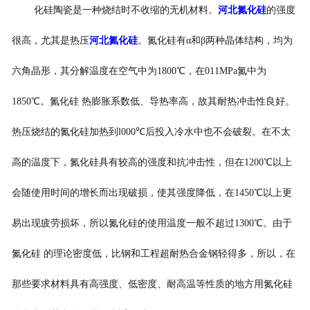
化硅陶瓷是一种烧结时不收缩的无机材料。
河北氮化硅
的强度
很高，尤其是热压
河北氮化硅
。氮化硅有α和β两种晶体结构，均为
六角晶形，其分解温度在空气中为1800℃，在011MPa氮中为
1850℃。氮化硅 热膨胀系数低、导热率高，故其耐热冲击性良好。
热压烧结的氮化硅加热到l000℃后投入冷水中也不会破裂。在不太
高的温度下，氮化硅具有较高的强度和抗冲击性，但在1200℃以上
会随使用时间的增长而出现破损，使其强度降低，在1450℃以上更
易出现疲劳损坏，所以氮化硅的使用温度一般不超过1300℃。由于
氮化硅 的理论密度低，比钢和工程超耐热合金钢轻得多，所以，在
那些要求材料具有高强度、低密度、耐高温等性质的地方用氮化硅