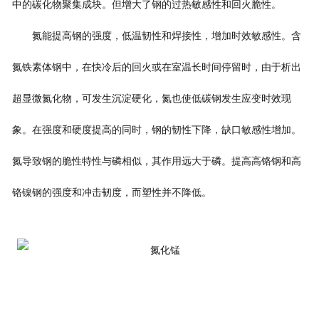
中的碳化物聚集成块。但增大了钢的过热敏感性和回火脆性。
氮能提高钢的强度，低温韧性和焊接性，增加时效敏感性。含
氮铁素体钢中，在快冷后的回火或在室温长时间停留时，由于析出
超显微氮化物，可发生沉淀硬化，氮也使低碳钢发生应变时效现
象。在强度和硬度提高的同时，钢的韧性下降，缺口敏感性增加。
氮导致钢的脆性特性与磷相似，其作用远大于磷。提高高铬钢和高
铬镍钢的强度和冲击韧度，而塑性并不降低。