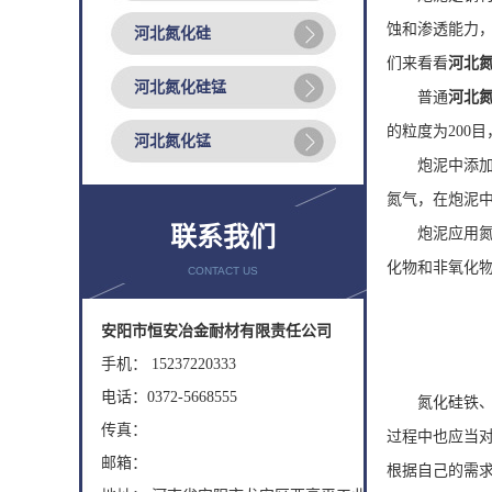
蚀和渗透能力
河北氮化硅
们来看看
河北
河北氮化硅锰
普通
河北
的粒度为200
河北氮化锰
炮泥中添加氮
氮气，在炮泥
联系我们
炮泥应用氮化
化物和非氧化
CONTACT US
安阳市恒安冶金耐材有限责任公司
手机： 15237220333
电话：0372-5668555
氮化硅铁、碳
传真：
过程中也应当
邮箱：
根据自己的需