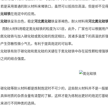
，若是采用普通的耐火材料来堵铁口，虽然可以抵挡住高温，但是却不见
氮化硅铁
在炮泥中的应用。
氮化硅
铁呈灰白色，稳定
河北氮化硅
铁呈茶褐色，耐火材料用
河北氮化硅
目，而耐火材料用稳定氮化硅铁的粒度为325目，此外，厂家也可以根据用
化硅铁与加入碳化硅或氮化硅的炮泥相比，其诸多温度下的高温抗折强
中产生弥散性微小气孔，有利于提高炮泥的可钻率。
硅铁有别于碳化硅和氮化硅的关键在于氮化硅铁中存在延性颗粒增强铁
物之间的结合强度。
化硅等耐火材料都是炼制炮泥时不可少的，这些耐火材料并不是一股脑
对具体材质的杂质含量有清楚的了解，这样才能为炼制出更好的炮泥打基
求来进行不同种类的选择。