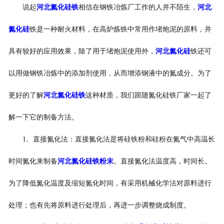
说起
河北氮化硅铁
相信在钢铁冶炼厂工作的人并不陌生，
河北
氮化硅
铁是一种耐火材料，在高炉炼铁中常用作堵炮泥的原料，并
具有较好的应用效果，除了用于堵炮泥使用外，
河北氮化硅
铁还可
以用做钢铁冶炼中的添加剂使用，从而增添钢液中的氮成分。为了
更好的了解
河北氮化硅铁
这种材质，我们跟随氮化硅铁厂家一起了
解一下它的制备方法。
1、直接氮化法：直接氮化法是将硅铁粉和硅粉在氮气中高温长
时间氮化来制备
河北氮化硅铁粉末
。直接氮化法温度高，时间长。
为了降低氮化温度及缩短氮化时间，有采用机械化学法对原料进行
处理；也有先将原料进行处理后，再进一步调整烧成制度。