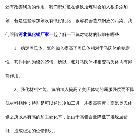
还有改善钢质的作用。我们都知道在钢铁冶炼时会加入很多添加
剂，若是这些添加剂没有做好配比，很容易会造成钢液的污染。我
们跟随
河北氮化锰厂家
一起了解一下氮对钢材的影响有哪些。
1、稳定奥氏体。氮的加入提高了奥氏体相对于马氏体的稳定
性，其作用约为镍的25倍。所以，氮对马氏体和相变马氏体均有抑
制作用。
2、强化材料性能。氮的加入提高了奥氏体钢的屈服强度而不降
低材料韧性；特别是可以通过冷加工进一步提高强度，高氮奥氏体
钢之所以具有高的加工硬化率，是由于高氮含量降低了堆垛层错
能，造成稳定的位错排列。