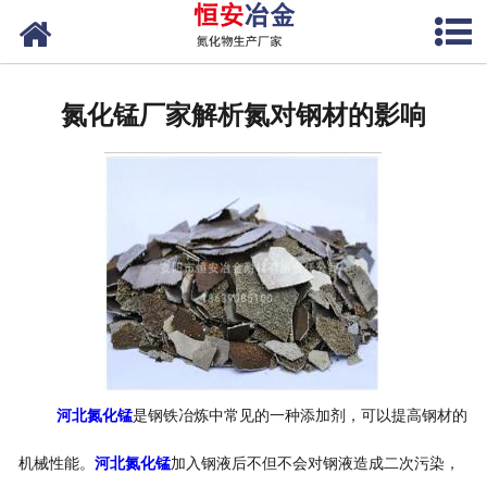
网站首页
公司概况
氮化锰厂家解析氮对钢材的影响
产品中心
新闻中心
联系我们
河北氮化锰
是钢铁冶炼中常见的一种添加剂，可以提高钢材的
机械性能。
河北氮化锰
加入钢液后不但不会对钢液造成二次污染，