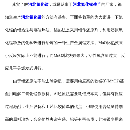
其实了解
河北氮化锰
，或是从事于
河北氮化锰生产
的厂家，都
知道生产
河北氮化锰
的方法有很多。下面将着重的为大家讲一下氮
化锰的铝热法与电硅热法。铝热法是采用铝作还原剂，利用还原氧
化锰释放的化学热进行冶炼的一种生产金属锰方法。MnO比热效果
小反应实际上不能进行；而MnO2比热效果大，活性氧含量过大，反
应几乎是爆发式进行。
由于铝还原法不能去除杂质，需要用纯度高的软锰矿(MnO2)甚
至用电解二氧化锰作原料。Al还原法需要耗铝成本高，但具有反应
过程激烈，生产设备和工艺比较简单的优点。但即使用含锰量特别
高的原料冶炼，合金仍然夹杂有磷、铝等有害杂质，此法很少用来