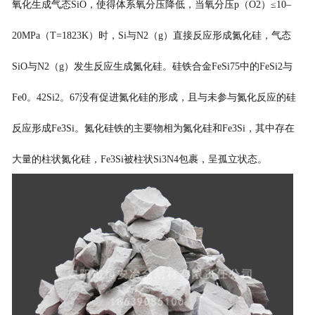
氧化生成气态SiO，使得体系氧分压降低，当氧分压p（O2）≤10–
20MPa（T=1823K）时，Si与N2（g）直接反应形成氮化硅，气态
SiO与N2（g）发生反应生成氮化硅。硅铁合金FeSi75中的FeSi2与
Fe0。42Si2。67没有促进氮化硅的形成，且与未参与氮化反应的硅
反应形成Fe3Si。氮化硅铁的主要物相为氮化硅和Fe3Si，其中存在
大量的柱状氮化硅，Fe3Si被柱状Si3N4包裹，呈孤立状态。